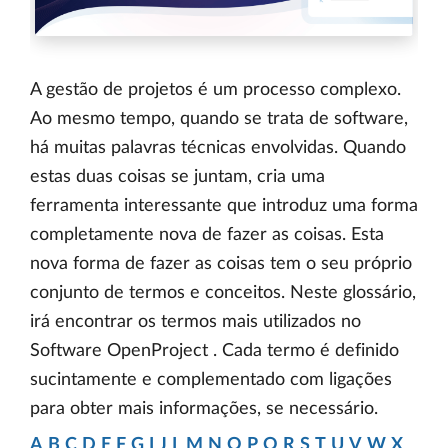
A gestão de projetos é um processo complexo.
Ao mesmo tempo, quando se trata de software,
há muitas palavras técnicas envolvidas. Quando
estas duas coisas se juntam, cria uma
ferramenta interessante que introduz uma forma
completamente nova de fazer as coisas. Esta
nova forma de fazer as coisas tem o seu próprio
conjunto de termos e conceitos. Neste glossário,
irá encontrar os termos mais utilizados no
Software OpenProject . Cada termo é definido
sucintamente e complementado com ligações
para obter mais informações, se necessário.
A
B
C
D
E
F
G
I
J
L
M
N
O
P
Q
R
S
T
U
V
W
X