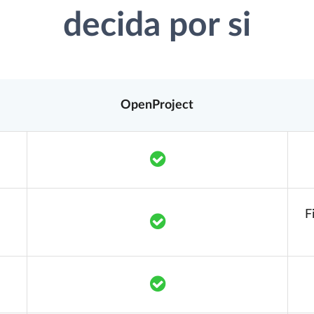
decida por si
OpenProject
Translation missing: pt.co
F
Translation missing: pt.co
Translation missing: pt.co