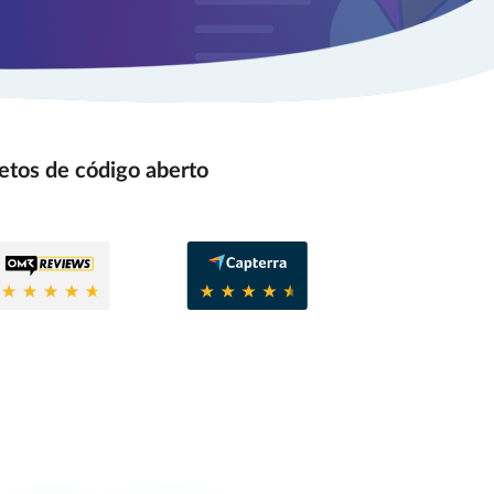
etos de código aberto
8
0.6