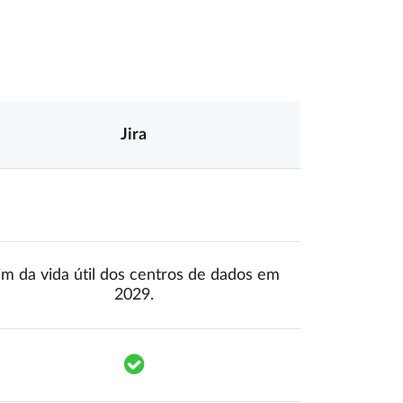
Jira
mponents.accessibility.yes
Translation missing: pt.components.acc
im da vida útil dos centros de dados em
mponents.accessibility.yes
2029.
mponents.accessibility.yes
Translation missing: pt.components.a