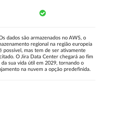
mponents.accessibility.yes
Translation missing: pt.components.a
Os dados são armazenados no AWS, o
azenamento regional na região europeia
é possível, mas tem de ser ativamente
icitado. O Jira Data Center chegará ao fim
da sua vida útil em 2029, tornando o
ojamento na nuvem a opção predefinida.