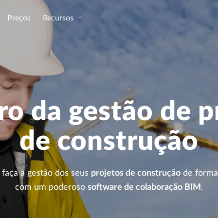
Preços
Recursos
ro da gestão de p
de construção
 faça a gestão dos seus
projetos de construção
de forma 
com um poderoso
software de colaboração BIM
.