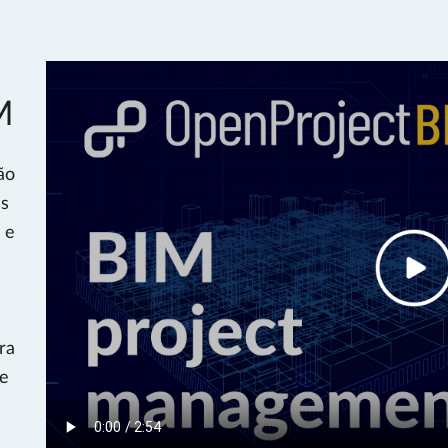
M
ão
às
 e
ra
de