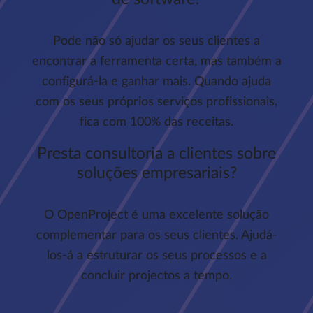
Pode não só ajudar os seus clientes a
encontrar a ferramenta certa, mas também a
configurá-la e ganhar mais. Quando ajuda
com os seus próprios serviços profissionais,
fica com 100% das receitas.
Presta consultoria a clientes sobre
soluções empresariais?
O OpenProject é uma excelente solução
complementar para os seus clientes. Ajudá-
los-á a estruturar os seus processos e a
concluir projectos a tempo.