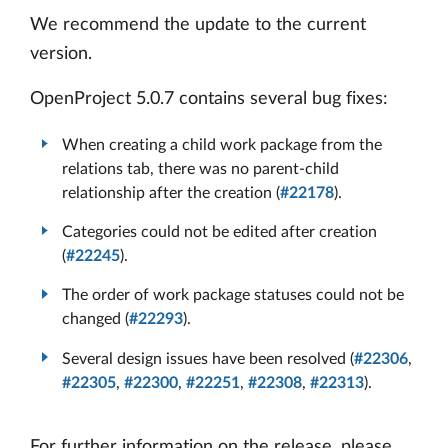
We recommend the update to the current
version.
OpenProject 5.0.7 contains several bug fixes:
When creating a child work package from the
relations tab, there was no parent-child
relationship after the creation (
#22178
).
Categories could not be edited after creation
(
#22245
).
The order of work package statuses could not be
changed (
#22293
).
Several design issues have been resolved (
#22306
,
#22305
,
#22300
,
#22251
,
#22308
,
#22313
).
For further information on the release, please