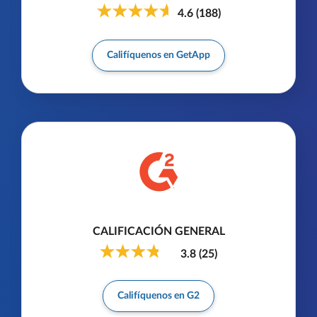
4.6
(
188
)
Califíquenos en GetApp
CALIFICACIÓN GENERAL
3.8
(
25
)
Califíquenos en G2