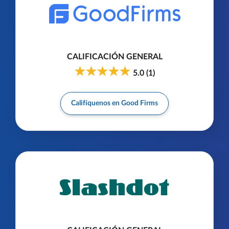
CALIFICACIÓN GENERAL
5.0
(
1
)
Califíquenos en Good Firms