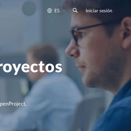
ES
Iniciar sesión
royectos
penProject.