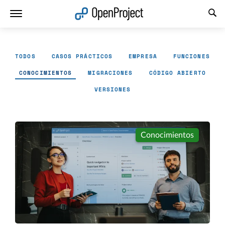
Abrir vínculo en un nuevo panel
TODOS
CASOS PRÁCTICOS
EMPRESA
FUNCIONES
CONOCIMIENTOS
MIGRACIONES
CÓDIGO ABIERTO
VERSIONES
Conocimientos