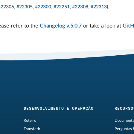
#22306
,
#22305
,
#22300
,
#22251
,
#22308
,
#22313
).
ease refer to the
Changelog v.5.0.7
or take a look at
Git
DESENVOLVIMENTO E OPERAÇÃO
RECURSO
Roteiro
Documentaç
Transferir
Perguntas 