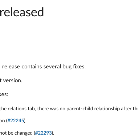
released
release contains several bug fixes.
 version.
xes:
e relations tab, there was no parent-child relationship after the
on (
#22245
).
not be changed (
#22293
).