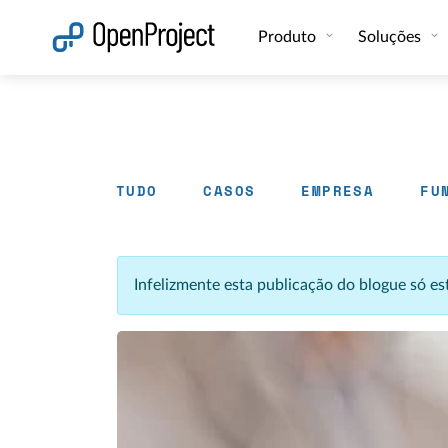
Abrir a ligação num novo separador
Produto
Soluções
TUDO
CASOS
EMPRESA
FU
Infelizmente esta publicação do blogue só e