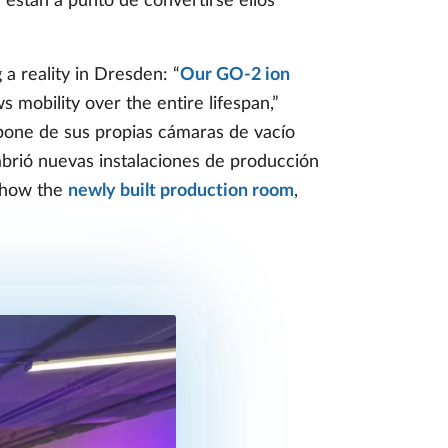
 están a punto de convertirse ellos
a reality in Dresden: “
Our GO-2 ion
s mobility over the entire lifespan,”
pone de sus propias cámaras de vacío
abrió nuevas instalaciones de producción
 show the
newly built production room
,