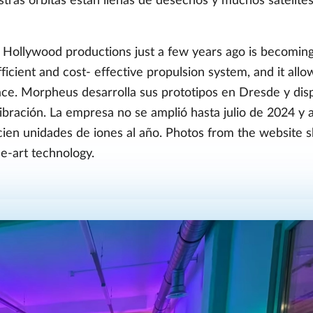
stras órbitas están llenas de desechos y muchos satélites
Hollywood productions just a few years ago is becoming 
ficient and cost- effective propulsion system, and it allow
e. Morpheus desarrolla sus prototipos en Dresde y dis
ibración. La empresa no se amplió hasta julio de 2024 y 
 cien unidades de iones al año. Photos from the website
e-art technology.