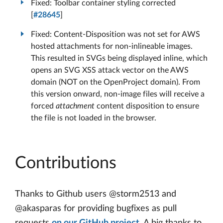
Fixed: Toolbar container styling corrected
[
#28645
]
Fixed: Content-Disposition was not set for AWS
hosted attachments for non-inlineable images.
This resulted in SVGs being displayed inline, which
opens an SVG XSS attack vector on the AWS
domain (NOT on the OpenProject domain). From
this version onward, non-image files will receive a
forced
attachment
content disposition to ensure
the file is not loaded in the browser.
Contributions
Thanks to Github users @storm2513 and
@akasparas for providing bugfixes as pull
requests
on our GitHub project
. A big thanks to