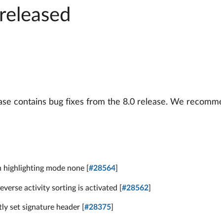
released
ease contains bug fixes from the 8.0 release. We recomm
s
h highlighting mode none [
#28564
]
rse activity sorting is activated [
#28562
]
ly set signature header [
#28375
]