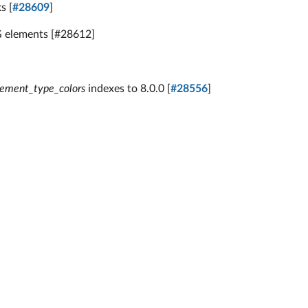
s [
#28609
]
VG elements [#28612]
lement_type_colors
indexes to 8.0.0 [
#28556
]