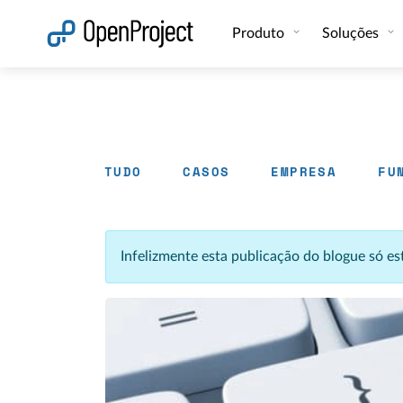
Abrir a ligação num novo separador
Produto
Soluções
TUDO
CASOS
EMPRESA
FU
Infelizmente esta publicação do blogue só e