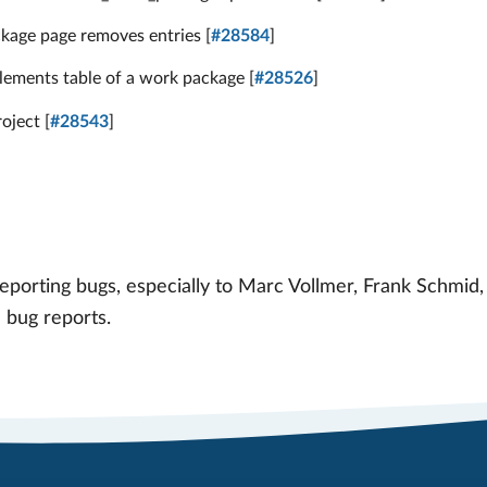
ckage page removes entries [
#28584
]
lements table of a work package [
#28526
]
oject [
#28543
]
orting bugs, especially to Marc Vollmer, Frank Schmid, a
e bug reports.