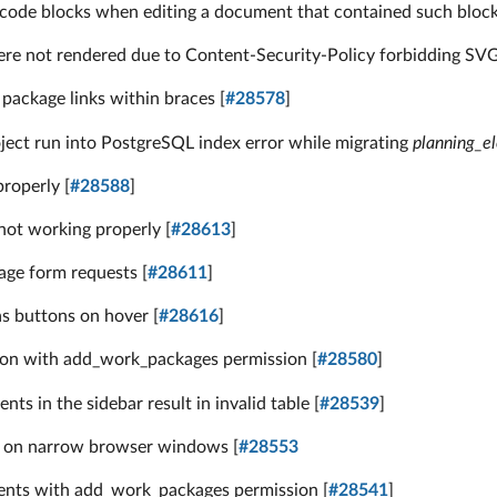
ode blocks when editing a document that contained such block
were not rendered due to Content-Security-Policy forbidding S
 package links within braces [
#28578
]
ject run into PostgreSQL index error while migrating
planning_e
properly [
#28588
]
 not working properly [
#28613
]
age form requests [
#28611
]
as buttons on hover [
#28616
]
sion with add_work_packages permission [
#28580
]
ts in the sidebar result in invalid table [
#28539
]
ts on narrow browser windows [
#28553
ents with add_work_packages permission [
#28541
]