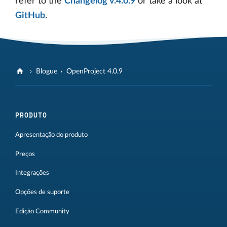
refer to the
Changelog v.4.0.9
or take a look at
GitHub
.
Blogue
OpenProject 4.0.9
PRODUTO
Apresentação do produto
Preços
Integrações
Opções de suporte
Edição Community