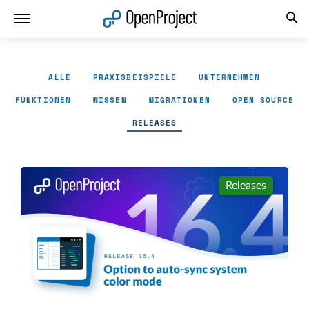
Link in neuem Tab öffnen
ALLE
PRAXISBEISPIELE
UNTERNEHMEN
FUNKTIONEN
WISSEN
MIGRATIONEN
OPEN SOURCE
RELEASES
Releases