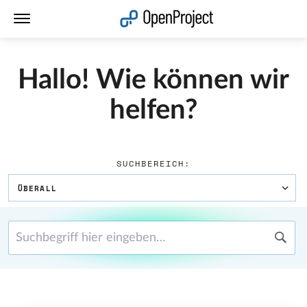
Link in neuem Tab öffnen
Hallo! Wie können wir
helfen?
SUCHBEREICH:
ÜBERALL
Suchbegriff hier eingeben…