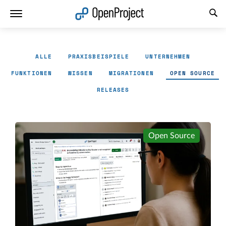
Link in neuem Tab öffnen
ALLE
PRAXISBEISPIELE
UNTERNEHMEN
FUNKTIONEN
WISSEN
MIGRATIONEN
OPEN SOURCE
RELEASES
Open Source