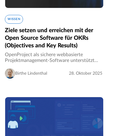
WISSEN
Ziele setzen und erreichen mit der
Open Source Software für OKRs
(Objectives and Key Results)
OpenProject als sichere webbasierte
Projektmanagement-Software unterstützt
viele verschiedene Anwendungsfälle. Zu
Beginn jedes Quartals ist es sehr praktisch,
Birthe Lindenthal
28. Oktober 2025
den OKR-Prozess in OpenProject zu
befolgen…