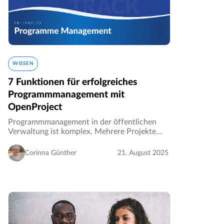
WISSEN
7 Funktionen für erfolgreiches
Programmmanagement mit
OpenProject
Programmmanagement in der öffentlichen
Verwaltung ist komplex. Mehrere Projekte
müssen koordiniert, Abhängigkeiten gesteuert
und der erzielte Nutzen transparent
Corinna Günther
21. August 2025
nachgewiesen werden. Mit PM², der
Projektmanagement…