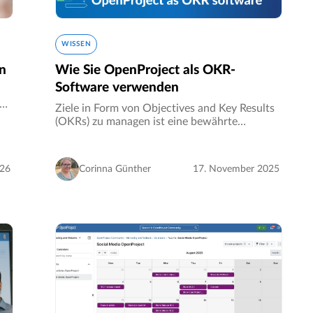
WISSEN
en
Wie Sie OpenProject als OKR-
Software verwenden
n,
Ziele in Form von Objectives and Key Results
(OKRs) zu managen ist eine bewährte
Methodik, die von Unternehmen aller Größen
verwendet wird, um Strategie und
Ausführung aufeinander abzustimmen. Um
026
Corinna Günther
17. November 2025
erfolgreich…