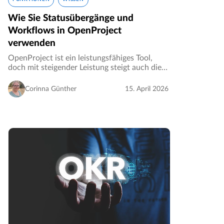
Wie Sie Statusübergänge und
Workflows in OpenProject
verwenden
OpenProject ist ein leistungsfähiges Tool,
doch mit steigender Leistung steigt auch die
Komplexität der Anpassung. Falls Sie gerade
erst mit der Arbeit in OpenProject anfangen
Corinna Günther
15. April 2026
und das Einrichten von Status…