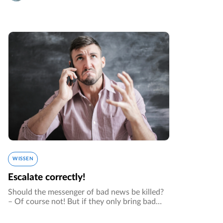
navigate…
WISSEN
Escalate correctly!
Should the messenger of bad news be killed?
– Of course not! But if they only bring bad
news, that’s a problem. In projects, escalation
occurs when one’s authority is no longer