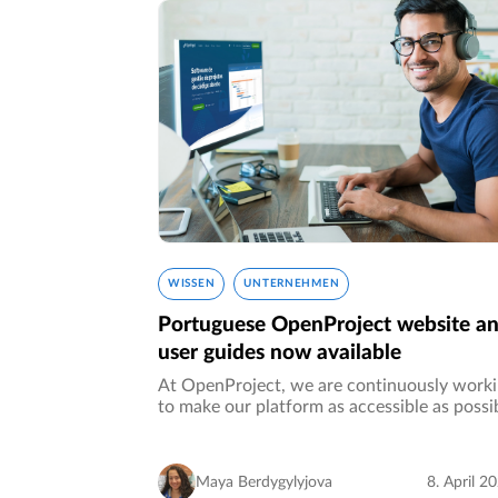
WISSEN
UNTERNEHMEN
Portuguese OpenProject website a
user guides now available
At OpenProject, we are continuously work
to make our platform as accessible as possi
for all users. A big part of that is offering o
content in multiple languages. We are excit
to announce that…
Maya Berdygylyjova
8. April 2