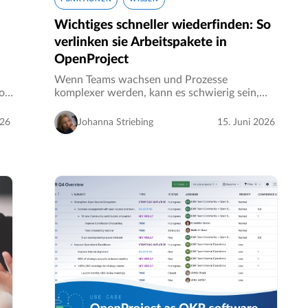
Wichtiges schneller wiederfinden: So
verlinken sie Arbeitspakete in
OpenProject
Wenn Teams wachsen und Prozesse
of
komplexer werden, kann es schwierig sein,
e a
den Überblick darüber zu behalten, auf
welches Arbeitspaket sich die einzelnen
026
Johanna Striebing
15. Juni 2026
Personen in einer Besprechung oder in einem
Kommentar…