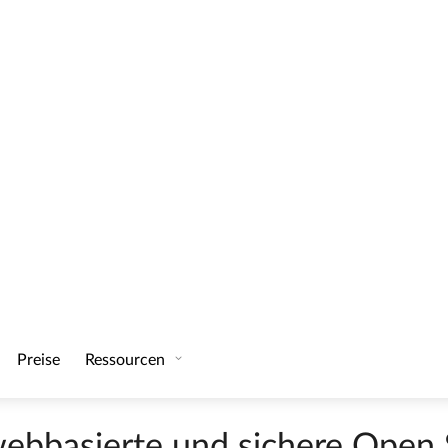
kannte Buzzword der modernen Unternehmenssteuerung u
Ziele vor, sondern die Mitarbeiter:innen werden bei d
bezogen.
s. Mit OKR werden einzelnen Aufgaben von Mitarbeiter:
ft. Basierend auf den Unternehmenszielen leiten sich di
gebnisse.
l ich hin oder was will ich erreichen (immer im Hinblick 
sse (Aufgaben), die wichtig sind um das Ziel / Objective 
?
 in qualitative Ziele heruntergebrochen und durch quan
ist erreicht, wenn alle zugrunde liegenden Key Results 
 webbasierte und sichere Ope