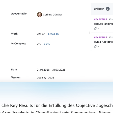
elche Key Results für die Erfüllung des Objective abges
r Arbeitspakete in OpenProject wie Kommentare, Status, 