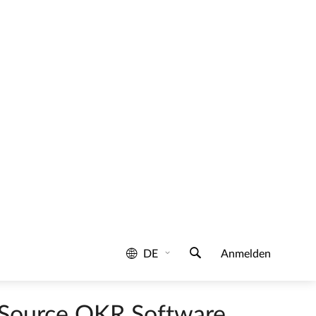
nd Mitarbeiter:innenführung. Nicht das
iesem Management-Framework mit in die
innen und/oder Teams mit den
e Teams regelmäßig (z.B. jedes Quartal)
auf das/die Unternehmensziel/e).
Key
zu erfüllen: Was muss ich tun, um das Ziel
titative Ergebnisse für jeden
abgeschlossen sind
.
n Source OKR Software