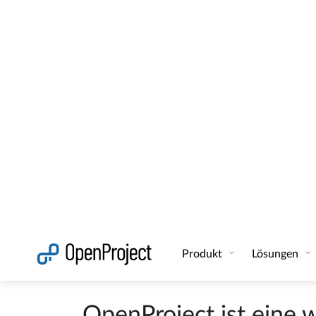
Nach Agil ist nun wohl OKR das neue be
Unternehmen gibt einzig von oben herab 
Formulierung der Unternehmensziele ein
OKR steht für Objectives and Key Result
strategischen Unternehmenszielen verknüp
ihre Ziele ab und definieren messbare Er
Objectives
sind qualitative Ziele: Wo wil
Results
sind quantitative kleinere Ergebni
zu erreichen und wie kann ich es messen
Die allgemeinen Unternehmensziele werden
Planungszeitraum ergänzt.
Das Objective 
OpenProject ist eine