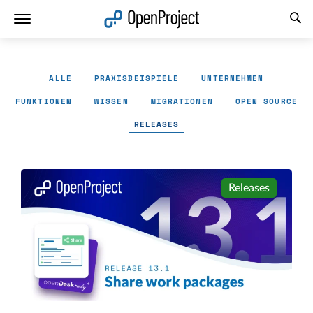
Link in neuem Tab öffnen
ALLE
PRAXISBEISPIELE
UNTERNEHMEN
FUNKTIONEN
WISSEN
MIGRATIONEN
OPEN SOURCE
RELEASES
Releases