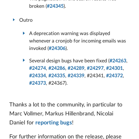
broken (
#24345
).
Outro
A deprecation warning was displayed
whenever a cronjob for incoming emails was
invoked (
#24306
).
Several design bugs have been fixed (
#24263
,
#24274
,
#24286
,
#24289
,
#24297
,
#24301
,
#24334
,
#24335
,
#24339
, #24341,
#24372
,
#24373
, #24367).
Thanks a lot to the community, in particular to
Marc Vollmer, Markus Hillenbrand, Nicolai
Daniel for
reporting bugs
!
For further information on the release, please