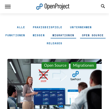
Link in neuem Tab öffnen
ALLE
PRAXISBEISPIELE
UNTERNEHMEN
FUNKTIONEN
WISSEN
MIGRATIONEN
OPEN SOURCE
RELEASES
Open Source
Migrationen