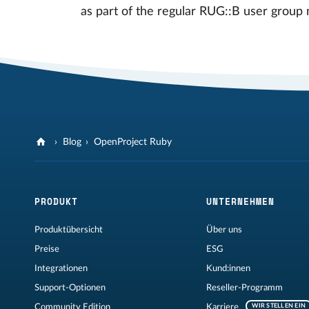
as part of the regular RUG::B user group m
Blog
OpenProject Ruby
PRODUKT
UNTERNEHMEN
Produktübersicht
Über uns
Preise
ESG
Integrationen
Kund:innen
Support-Optionen
Reseller-Programm
Community Edition
Karriere
WIR STELLEN EIN