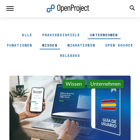
Link in neuem Tab öffnen
ALLE
PRAXISBEISPIELE
UNTERNEHMEN
FUNKTIONEN
WISSEN
MIGRATIONEN
OPEN SOURCE
RELEASES
Wissen
Unternehmen