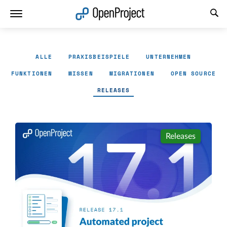
Link in neuem Tab öffnen
ALLE
PRAXISBEISPIELE
UNTERNEHMEN
FUNKTIONEN
WISSEN
MIGRATIONEN
OPEN SOURCE
RELEASES
Releases