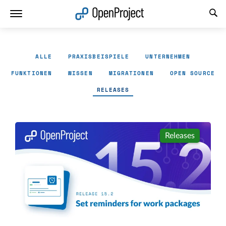
Link in neuem Tab öffnen
ALLE
PRAXISBEISPIELE
UNTERNEHMEN
FUNKTIONEN
WISSEN
MIGRATIONEN
OPEN SOURCE
RELEASES
Releases