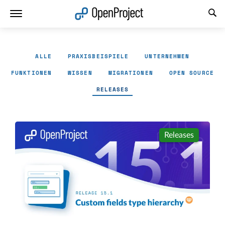
Link in neuem Tab öffnen
ALLE
PRAXISBEISPIELE
UNTERNEHMEN
FUNKTIONEN
WISSEN
MIGRATIONEN
OPEN SOURCE
RELEASES
Releases