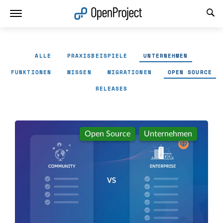
Link in neuem Tab öffnen
ALLE
PRAXISBEISPIELE
UNTERNEHMEN
FUNKTIONEN
WISSEN
MIGRATIONEN
OPEN SOURCE
RELEASES
Open Source
Unternehmen