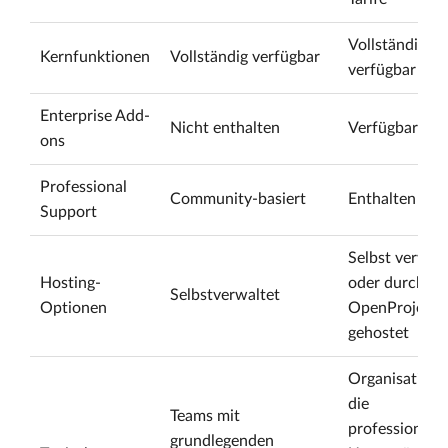
Vollständig
Kernfunktionen
Vollständig verfügbar
verfügbar
Enterprise Add-
Nicht enthalten
Verfügbar
ons
Professional
Community-basiert
Enthalten
Support
Selbst verwalt
Hosting-
oder durch
Selbstverwaltet
Optionen
OpenProject
gehostet
Organisatione
die
Teams mit
professionelle
grundlegenden