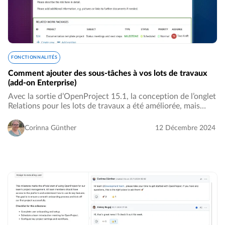
FONCTIONNALITÉS
Comment ajouter des sous-tâches à vos lots de travaux
(add-on Enterprise)
Avec la sortie d’OpenProject 15.1, la conception de l’onglet
Relations pour les lots de travaux a été améliorée, mais
certains clients regrettent de ne pas pouvoir créer
directement des sous-tâches correspondantes…
Corinna Günther
12 Décembre 2024