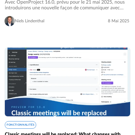
Avec OpenProject 16.0, prévu pour le 21 mai 2025, nous
introduirons une nouvelle façon de communiquer avec
votre équipe : les commentaires internes dans l’onglet
Activité du lot de travaux. Cet article…
Niels Lindenthal
8 Mai 2025
FONCTIONNALITÉS
Classic meetings will be replaced: What changes with