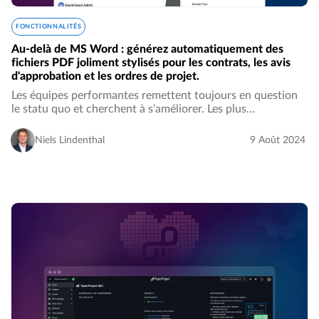
FONCTIONNALITÉS
Au-delà de MS Word : générez automatiquement des
fichiers PDF joliment stylisés pour les contrats, les avis
d'approbation et les ordres de projet.
Les équipes performantes remettent toujours en question
le statu quo et cherchent à s’améliorer. Les plus
performants se concentrent sur les activités à forte valeur
ajoutée qui contribuent à la réussite…
Niels Lindenthal
9 Août 2024