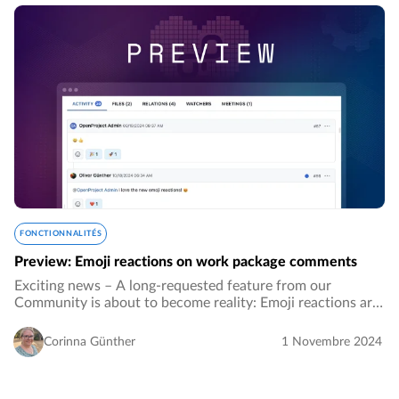
FONCTIONNALITÉS
Preview: Emoji reactions on work package comments
Exciting news – A long-requested feature from our
Community is about to become reality: Emoji reactions are
coming to OpenProject! Users will soon be able to choose
from seven emojis to react to comments…
Corinna Günther
1 Novembre 2024