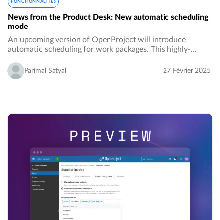
FONCTIONNALITÉS
News from the Product Desk: New automatic scheduling
mode
An upcoming version of OpenProject will introduce
automatic scheduling for work packages. This highly-
requested feature will make the process of setting up
complex predecessor/successor relations a lot…
Parimal Satyal
27 Février 2025