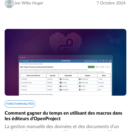
d’améliorer ses offres tout en s’adaptant…
Jen Wike Huger
7 Octobre 2024
FONCTIONNALITÉS
Comment gagner du temps en utilisant des macros dans
les éditeurs d'OpenProject
La gestion manuelle des données et des documents d’un