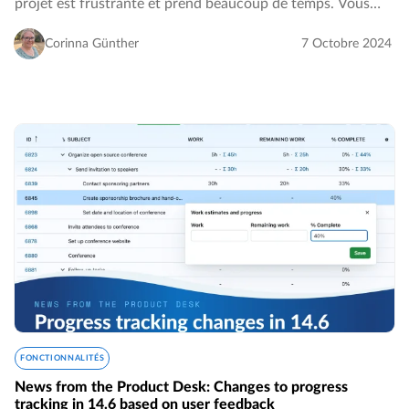
projet est frustrante et prend beaucoup de temps. Vous
avez besoin d’un moyen d’organiser les choses sans effort
supplémentaire ni savoir-faire technique…
Corinna Günther
7 Octobre 2024
FONCTIONNALITÉS
News from the Product Desk: Changes to progress
tracking in 14.6 based on user feedback