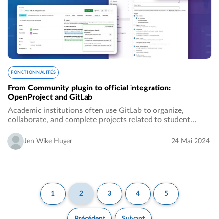
FONCTIONNALITÉS
From Community plugin to official integration:
OpenProject and GitLab
Academic institutions often use GitLab to organize,
collaborate, and complete projects related to student
learning, student and departmental research, and
classroom instruction. Many of these same academic…
Jen Wike Huger
24 Mai 2024
1
2
3
4
5
Précédent
Suivant