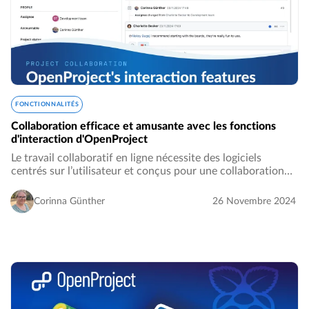
FONCTIONNALITÉS
Collaboration efficace et amusante avec les fonctions
d'interaction d'OpenProject
Le travail collaboratif en ligne nécessite des logiciels
centrés sur l’utilisateur et conçus pour une collaboration
transparente. OpenProject est le principal logiciel open
source de gestion de projet…
Corinna Günther
26 Novembre 2024