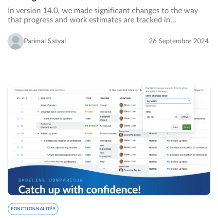
In version 14.0, we made significant changes to the way
that progress and work estimates are tracked in
OpenProject. Since then, we have received extensive
feedback from our user community telling us that…
Parimal Satyal
26 Septembre 2024
FONCTIONNALITÉS