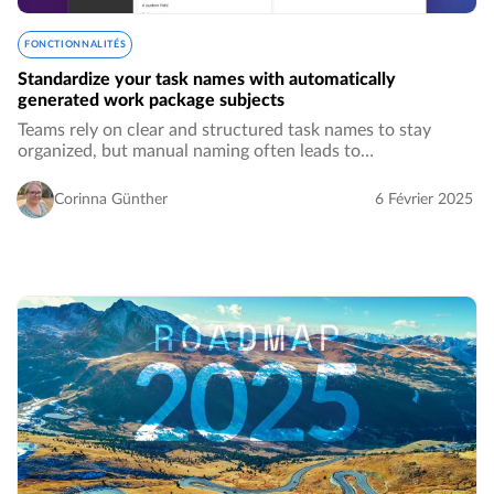
FONCTIONNALITÉS
Standardize your task names with automatically
generated work package subjects
Teams rely on clear and structured task names to stay
organized, but manual naming often leads to
inconsistencies. OpenProject’s feature, Automatically
generated work package subjects, ensures work packages…
Corinna Günther
6 Février 2025