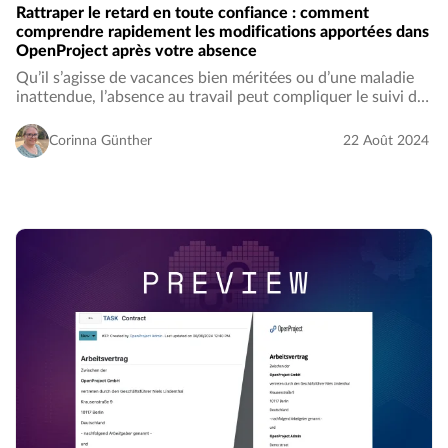
Rattraper le retard en toute confiance : comment
comprendre rapidement les modifications apportées dans
OpenProject après votre absence
Qu’il s’agisse de vacances bien méritées ou d’une maladie
inattendue, l’absence au travail peut compliquer le suivi de
l’avancement de vos projets. La pression pour vous
remettre à jour rapidement et efficacement…
Corinna Günther
22 Août 2024