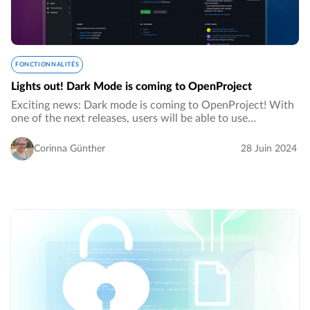
FONCTIONNALITÉS
Lights out! Dark Mode is coming to OpenProject
Exciting news: Dark mode is coming to OpenProject! With
one of the next releases, users will be able to use
OpenProject in a dark mode. Of course this is voluntary
and a personal preference - anyone who…
Corinna Günther
28 Juin 2024