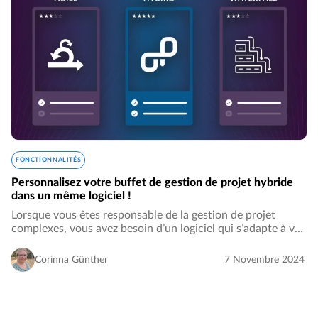
FONCTIONNALITÉS
Personnalisez votre buffet de gestion de projet hybride
dans un même logiciel !
Lorsque vous êtes responsable de la gestion de projet
complexes, vous avez besoin d’un logiciel qui s’adapte à vos
besoins spécifiques. Voyez ça comme un buffet qui
mélange les méthodes agile et en cascade…
Corinna Günther
7 Novembre 2024