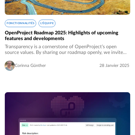
FONCTIONNALITÉS
L'ÉQUIPE
OpenProject Roadmap 2025: Highlights of upcoming
features and developments
Transparency is a cornerstone of OpenProject’s open
source values. By sharing our roadmap openly, we invite
you to see where the software is heading, align your
workflows with upcoming features, and actively…
Corinna Günther
28 Janvier 2025