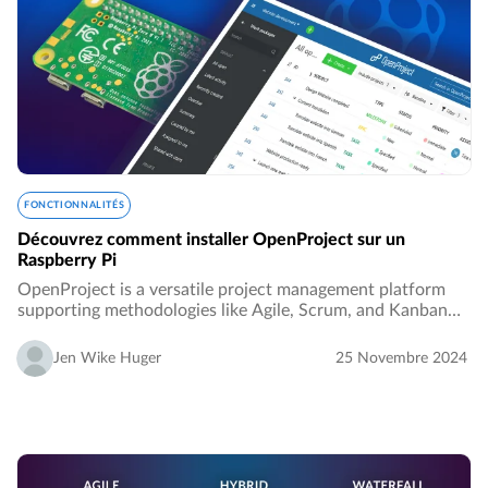
FONCTIONNALITÉS
Découvrez comment installer OpenProject sur un
Raspberry Pi
OpenProject is a versatile project management platform
supporting methodologies like Agile, Scrum, and Kanban
while offering classic tools such as Gantt charts and work
package management.…
Jen Wike Huger
25 Novembre 2024