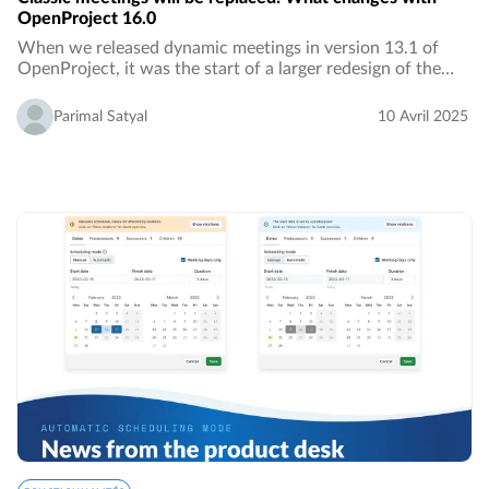
OpenProject 16.0
When we released dynamic meetings in version 13.1 of
OpenProject, it was the start of a larger redesign of the
Meetings module. Since, we have continued to improve it
by adding new features and optimizing…
Parimal Satyal
10 Avril 2025