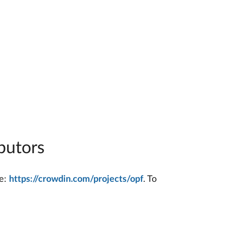
ibutors
re:
https://crowdin.com/projects/opf
. To