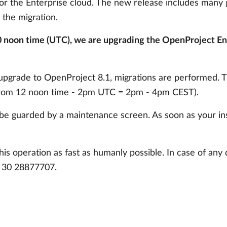
 for the Enterprise cloud. The new release includes many
the migration.
0 noon time (UTC), we are upgrading the OpenProject En
e upgrade to OpenProject 8.1, migrations are performed.
 (from 12 noon time - 2pm UTC = 2pm - 4pm CEST).
be guarded by a maintenance screen. As soon as your ins
is operation as fast as humanly possible. In case of any
9 30 28877707.